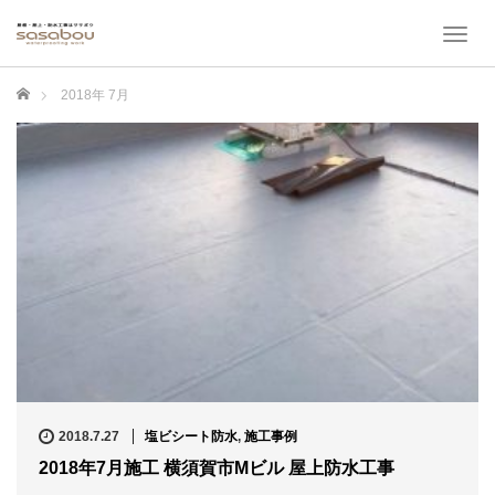
T
o
g
ホーム
2018年 7月
g
l
e
n
a
v
i
g
a
t
i
o
n
2018.7.27
塩ビシート防水
,
施工事例
2018年7月施工 横須賀市Mビル 屋上防水工事